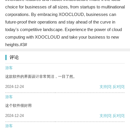
choice for businesses of all sizes, from startups to multinational
corporations. By embracing XOOCLOUD, businesses can
future-proof their operations and stay ahead of the curve in
today's competitive landscape. Experience the power of cloud
computing with XOOCLOUD and take your business to new
heights.#3#
评论
游客
这款软件的界面设计非常简洁，一目了然。
2024-12-24
支持
[0]
反对
[0]
游客
这个软件很好用
2024-12-24
支持
[0]
反对
[0]
游客