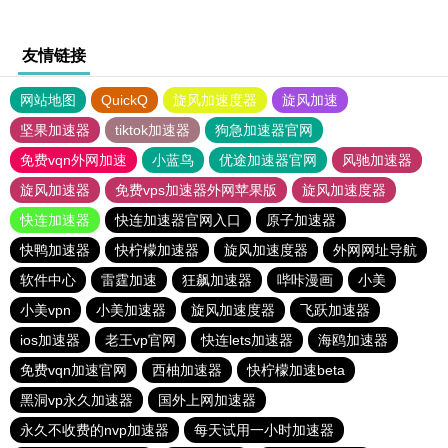
友情链接
网站地图
QuickQ
旋风加速度器
旋风加速
坚果加速器
tiktok加速器
狗急加速器官网
免费vqn外网加速
小蓝鸟
优途加速器官网
风驰加速器
旋风加速器
免费vps加速器外网苹果版
旋风加速度器
快连加速器
快连加速器官网入口
原子加速器
快鸭加速器
快柠檬加速器
旋风加速度器
外网网址导航
软件中心
雷霆加速
狂飙加速器
哔咔漫画
小美
小美vpn
小美加速器
旋风加速度器
飞跃加速器
ios加速器
老王vp官网
快连lets加速器
海鸥加速器
免费vqn加速官网
西柚加速器
快柠檬加速beta
黑洞vp永久加速器
国外上网加速器
永久不收费的nvp加速器
每天试用一小时加速器