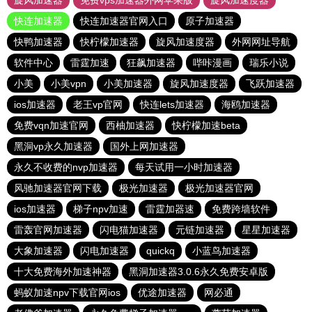
旋风加速器
免费vps加速器外网苹果版
旋风加速度器
快连加速器
快连加速器官网入口
原子加速器
快鸭加速器
快柠檬加速器
旋风加速度器
外网网址导航
软件中心
雷霆加速
狂飙加速器
哔咔漫画
瑞乐小说
小美
小美vpn
小美加速器
旋风加速度器
飞跃加速器
ios加速器
老王vp官网
快连lets加速器
海鸥加速器
免费vqn加速官网
西柚加速器
快柠檬加速beta
黑洞vp永久加速器
国外上网加速器
永久不收费的nvp加速器
每天试用一小时加速器
风驰加速器官网下载
极光加速器
极光加速器官网
ios加速器
梯子npv加速
雷霆加器速
免费跨墙软件
雷轰官网加速器
闪电猫加速器
元链加速器
星星加速器
大象加速器
闪电加速器
quickq
小蓝鸟加速器
十大免费海外加速神器
黑洞加速器3.0.6永久免费安卓版
蚂蚁加速npv下载官网ios
优途加速器
网必通