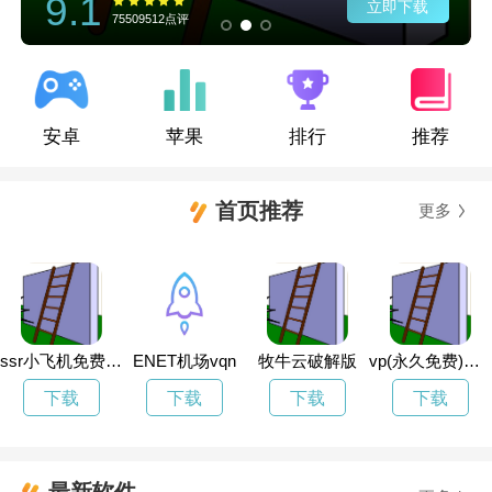
9.1
立即下载
75509512点评
安卓
苹果
排行
推荐
首页推荐
更多
ssr小飞机免费永久加速
ENET机场vqn
牧牛云破解版
vp(永久免费)加速器vp
下载
下载
下载
下载
最新软件