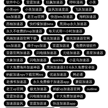
软件中心
雷霆加速
狂飙加速器
哔咔漫画
小美
小美vpn
小美加速器
旋风加速度器
飞跃加速器
ios加速器
老王vp官网
快连lets加速器
海鸥加速器
西柚加速器
快柠檬加速beta
黑洞vp永久加速器
永久不收费的nvp加速器
每天试用一小时加速器
风驰加速器官网下载
极光加速器
极光加速器官网
ios加速器
梯子npv加速
雷霆加器速
免费跨墙软件
雷轰官网加速器
闪电猫加速器
元链加速器
星星加速器
大象加速器
闪电加速器
quickq
小蓝鸟加速器
十大免费海外加速神器
黑洞加速器3.0.6永久免费安卓版
蚂蚁加速npv下载官网ios
优途加速器
网必通
老佛爷加速器
永久免费梯子加速器app
蘑菇加速器
老王vp官网
极光加速器
蚂蚁vp加速器官网
outline
雷霆加器速
闪电猫加速器
十大免费加速神器
加速器旋风
雷霆加器速
快连加速器app